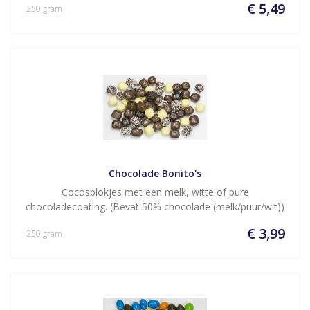
€ 5,49
250 gram
Chocolade Bonito's
Cocosblokjes met een melk, witte of pure
chocoladecoating. (Bevat 50% chocolade (melk/puur/wit))
€ 3,99
250 gram