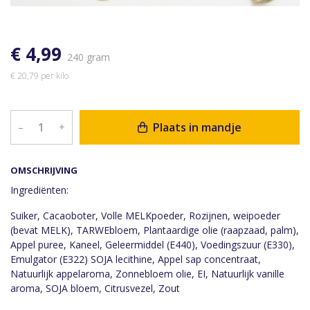
€ 4,99
240 gram
€ 20,79 per kilo
Plaats in mandje
–
+
OMSCHRIJVING
Ingrediënten:
Suiker, Cacaoboter, Volle MELKpoeder, Rozijnen, weipoeder
(bevat MELK), TARWEbloem, Plantaardige olie (raapzaad, palm),
Appel puree, Kaneel, Geleermiddel (E440), Voedingszuur (E330),
Emulgator (E322) SOJA lecithine, Appel sap concentraat,
Natuurlijk appelaroma, Zonnebloem olie, EI, Natuurlijk vanille
aroma, SOJA bloem, Citrusvezel, Zout