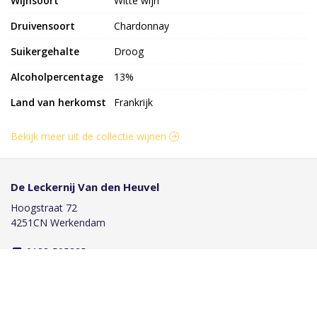
Wijnsoort
Witte wijn
Druivensoort
Chardonnay
Suikergehalte
Droog
Alcoholpercentage
13%
Land van herkomst
Frankrijk
Bekijk meer uit de collectie wijnen
De Leckernij Van den Heuvel
Hoogstraat 72
4251CN Werkendam
0183-505825
bestellingen@deleckernijwerkendam.nl
Klantenservice
Bestellen