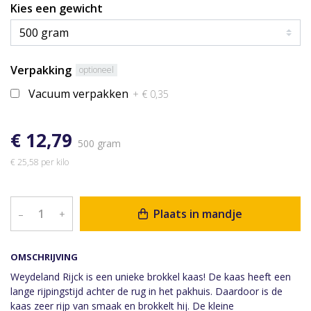
Kies een gewicht
Verpakking
optioneel
Vacuum verpakken
+ € 0,35
€ 12,79
500 gram
€ 25,58 per kilo
Plaats in mandje
–
+
OMSCHRIJVING
Weydeland Rijck is een unieke brokkel kaas! De kaas heeft een
lange rijpingstijd achter de rug in het pakhuis. Daardoor is de
kaas zeer rijp van smaak en brokkelt hij. De kleine