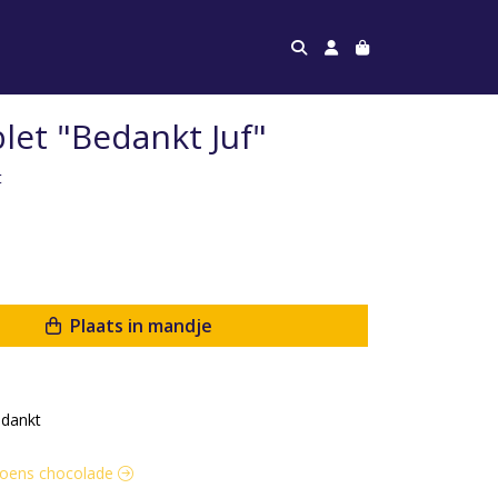
let "Bedankt Juf"
t
Plaats in mandje
dankt
eizoens chocolade