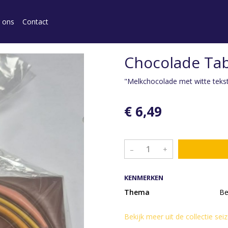
 ons
Contact
Chocolade Tab
"Melkchocolade met witte teks
€ 6,49
–
+
KENMERKEN
Thema
Be
Bekijk meer uit de collectie s