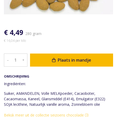
€ 4,49
280 gram
€ 16,04 per kilo
Plaats in mandje
–
+
OMSCHRIJVING
Ingrediënten:
Suiker, AMANDELEN, Volle MELKpoeder, Cacaoboter,
Cacaomassa, Kaneel, Glansmiddel (E414), Emulgator (E322)
SOJA lecithine, Natuurlijk vanille aroma, Zonnebloem olie
Bekijk meer uit de collectie seizoens chocolade