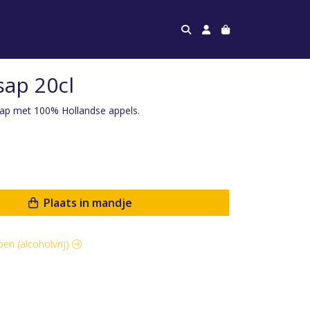
sap 20cl
sap met 100% Hollandse appels.
Plaats in mandje
pen (alcoholvrij)