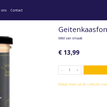
 ons
Contact
Geitenkaasfond
Mild van smaak
€ 13,99
–
+
Bekijk meer uit de collectie ov