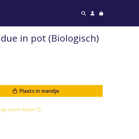
ue in pot (Biologisch)
Plaats in mandje
erige (room-)kazen