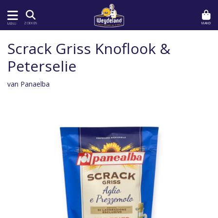
MAND
ZOEKEN
MENU
Scrack Griss Knoflook &
Peterselie
van Panaelba