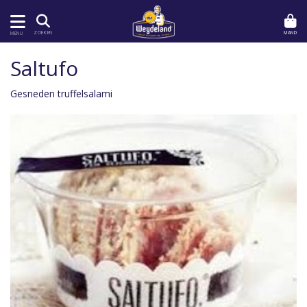
MAND
ZOEKEN
MENU
Saltufo
Gesneden truffelsalami