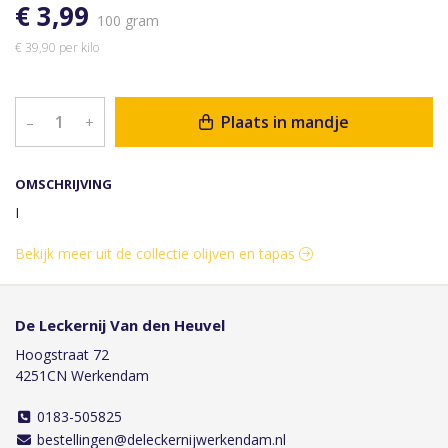
€ 3,99
100 gram
€ 39,90 per kilo
Plaats in mandje
–
+
OMSCHRIJVING
I
Bekijk meer uit de collectie olijven en tapas
De Leckernij Van den Heuvel
Hoogstraat 72
4251CN Werkendam
0183-505825
bestellingen@deleckernijwerkendam.nl