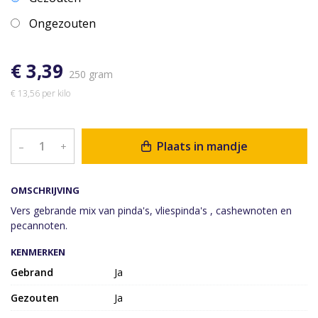
Ongezouten
€ 3,39
250 gram
€ 13,56 per kilo
Plaats in mandje
–
+
OMSCHRIJVING
Vers gebrande mix van pinda's, vliespinda's , cashewnoten en
pecannoten.
KENMERKEN
Gebrand
Ja
Gezouten
Ja