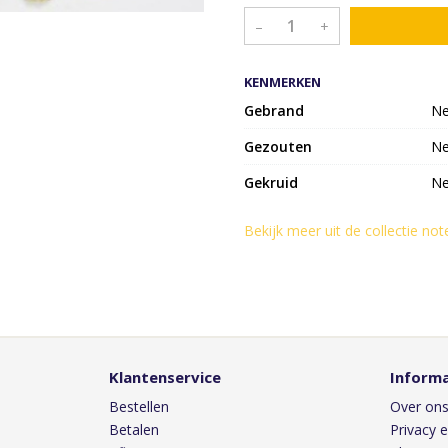
–
+
KENMERKEN
Gebrand
N
Gezouten
N
Gekruid
N
Bekijk meer uit de collectie no
Klantenservice
Informa
Bestellen
Over on
Betalen
Privacy e