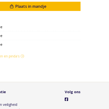
Plaats in mandje
ee
ee
ee
ten en pinda's
tie
Volg ons
s
n veiligheid