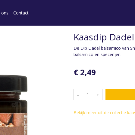
 ons
Contact
Kaasdip Dadel
De Dip Dadel balsamico van Sm
balsamico en specerijen.
€ 2,49
–
+
Bekijk meer uit de collectie ka