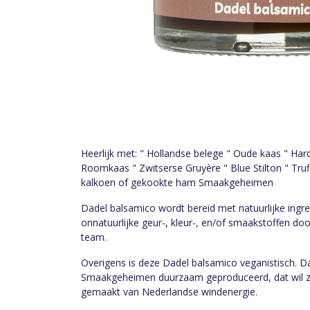
Heerlijk met: " Hollandse belege " Oude kaas " Har
Roomkaas " Zwitserse Gruyère " Blue Stilton " Truff
kalkoen of gekookte ham Smaakgeheimen
Dadel balsamico wordt bereid met natuurlijke ingr
onnatuurlijke geur-, kleur-, en/of smaakstoffen do
team.
Overigens is deze Dadel balsamico veganistisch. 
Smaakgeheimen duurzaam geproduceerd, dat wil ze
gemaakt van Nederlandse windenergie.