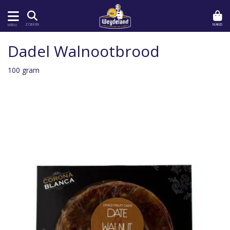
MAND
ZOEKEN
MENU
Dadel Walnootbrood
100 gram