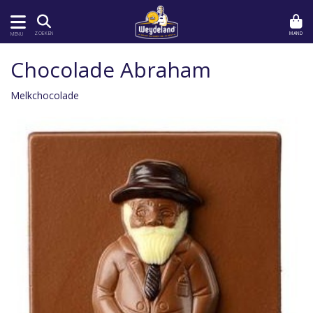
MAND
ZOEKEN
MENU
Chocolade Abraham
Melkchocolade