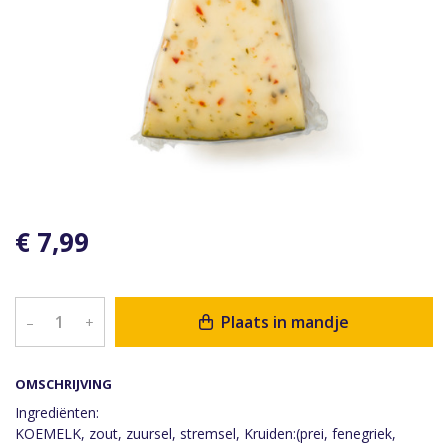
€ 7,99
Plaats in mandje
–
+
OMSCHRIJVING
Ingrediënten:
KOEMELK, zout, zuursel, stremsel, Kruiden:(prei, fenegriek,