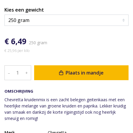
Kies een gewicht
€ 6,49
250 gram
€ 25,96 per kilo
Plaats in mandje
–
+
OMSCHRIJVING
Chevretta kruidenmix is een zacht belegen geitenkaas met een
heerlijke melange van groene kruiden en paprika. Lekker kruidig
van smaak en dankzij de korte rijpingstijd ook nog heerlijk
smeuïg en romig!
Merk
Chevretta