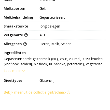
Melksoorten
Geit
Melkbehandeling
Gepasteuriseerd
Smaaksterkte
Jong belegen
Vetgehalte
48+
Allergenen
Eieren, Melk, Selderij
Ingrediënten
Gepasteuriseerde geitenmelk (NL), zout, zuursel, < 1% kruiden 
(knoflook, selderij, bieslook, ui, paprika, peterselie), vegetarisch 
stremsel
Lees meer
Dieettypes
Glutenvrij
Bekijk meer uit de collectie geit/schaap