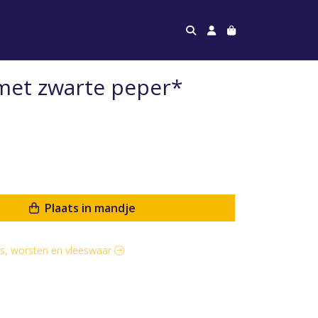
met zwarte peper*
Plaats in mandje
ets, worsten en vleeswaar