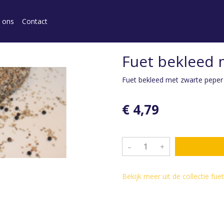
 ons
Contact
Fuet bekleed 
Fuet bekleed met zwarte peper
€ 4,79
–
+
Bekijk meer uit de collectie fu