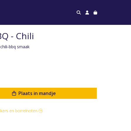
 - Chili
chili-bbq smaak
Plaats in mandje
ackers en borrelnoten