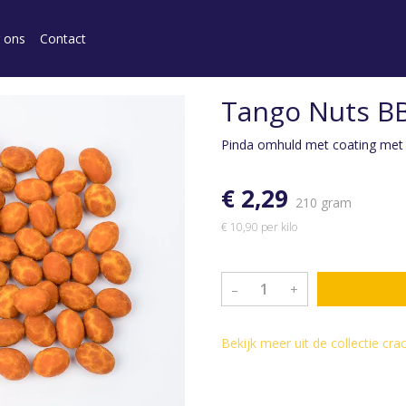
 ons
Contact
Tango Nuts BBQ
Pinda omhuld met coating met 
€ 2,29
210 gram
€ 10,90 per kilo
–
+
Bekijk meer uit de collectie cr