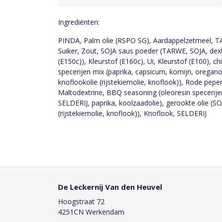
Ingrediënten:
PINDA, Palm olie (RSPO SG), Aardappelzetmeel, 
Suiker, Zout, SOJA saus poeder (TARWE, SOJA, dextri
(E150c)), Kleurstof (E160c), Ui, Kleurstof (E100), ch
specerijen mix (paprika, capsicum, komijn, oregano
knoflookolie (rijstekiemolie, knoflook)), Rode pepe
Maltodextrine, BBQ seasoning (oleoresin specerij
SELDERIJ, paprika, koolzaadolie), gerookte olie (SO
(rijstekiemolie, knoflook)), Knoflook, SELDERIJ
De Leckernij Van den Heuvel
Hoogstraat 72
4251CN Werkendam