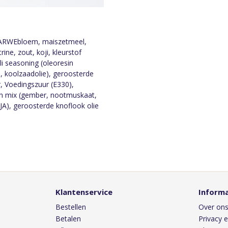
TARWEbloem, maiszetmeel,
ne, zout, koji, kleurstof
ili seasoning (oleoresin
, koolzaadolie), geroosterde
r, Voedingszuur (E330),
en mix (gember, nootmuskaat,
JA), geroosterde knoflook olie
Klantenservice
Informa
Bestellen
Over on
Betalen
Privacy e