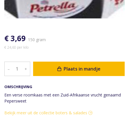
€ 3,69
150 gram
€ 24,60 per kilo
Plaats in mandje
–
+
OMSCHRIJVING
Een verse roomkaas met een Zuid-Afrikaanse vrucht genaamd
Pepersweet
Bekijk meer uit de collectie boters & salades