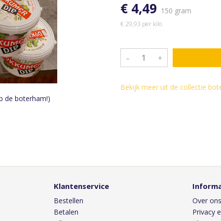
€ 4,49
150 gram
€ 29,93 per kilo
–
+
Bekijk meer uit de collectie bo
 op de boterham!)
Klantenservice
Informa
Bestellen
Over on
Betalen
Privacy e