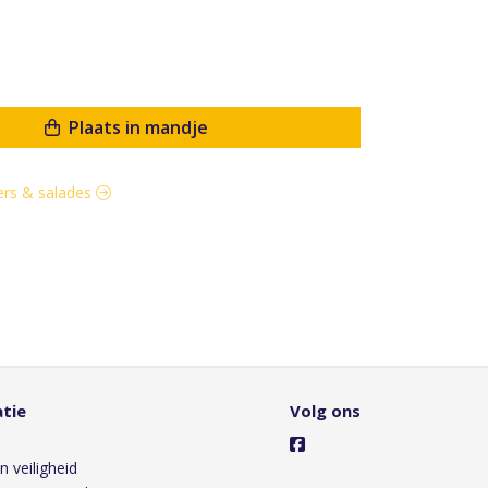
Plaats in mandje
ters & salades
tie
Volg ons
s
n veiligheid