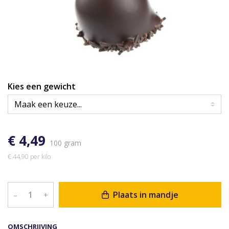
Kies een gewicht
€ 4,49
100 gram
€ 44,90 per kilo
Plaats in mandje
–
+
OMSCHRIJVING